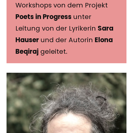
Workshops von dem Projekt
Poets in Progress
unter
Leitung von der Lyrikerin
Sara
Hauser
und der Autorin
Elona
Beqiraj
geleitet.